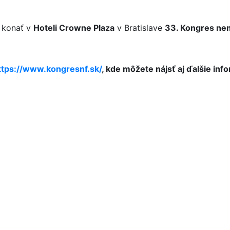
e konať v
Hoteli Crowne Plaza
v Bratislave
33. Kongres nem
ttps://www.kongresnf.sk/
, kde môžete nájsť aj ďalšie in