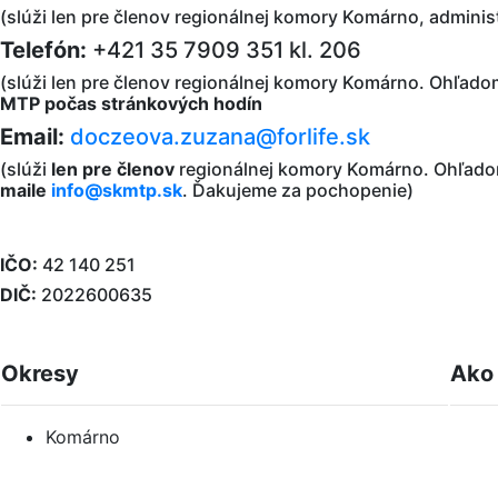
(slúži len pre členov regionálnej komory Komárno, administ
Telefón:
+421 35 7909 351 kl. 206
(slúži len pre členov regionálnej komory Komárno. Ohľadom
MTP počas stránkových hodín
Email:
doczeova.zuzana@forlife.sk
(slúži
len pre členov
regionálnej komory Komárno. Ohľadom 
maile
info@skmtp.sk
. Ďakujeme za pochopenie)
IČO:
42 140 251
DIČ:
2022600635
Okresy
Ako 
Komárno