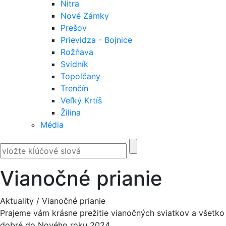
Nitra
Nové Zámky
Prešov
Prievidza - Bojnice
Rožňava
Svidník
Topolčany
Trenčín
Veľký Krtíš
Žilina
Média
Vianočné prianie
Aktuality
/
Vianočné prianie
Prajeme vám krásne prežitie vianočných sviatkov a všetko
dobré do Nového roku 2024